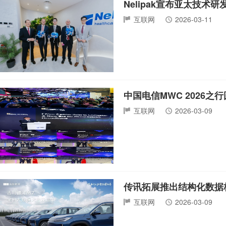
Nelipak宣布亚太技术
互联网
2026-03-11
中国电信MWC 2026之
互联网
2026-03-09
传讯拓展推出结构化数据
互联网
2026-03-09