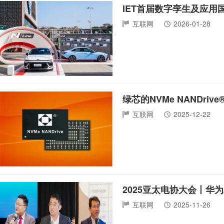
IET首届数字孪生及应
互联网
2026-01-28
绿芯的NVMe NAND
互联网
2025-12-22
2025亚太电协大会丨
互联网
2025-11-26