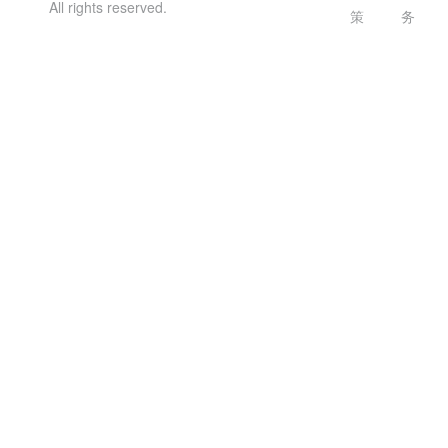
All rights reserved.
策
务