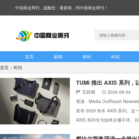
中国商业周刊，提醒您：看新闻，到中国商业周刊！
首页
新闻
财经
科技
首页
>
时尚
TUMI 推出 AXIS 系
互联网
2026-08-04
香港 - Media OutReach 
发布 2026 秋冬 AXIS 
AXIS 系列专为始终步履不停
戴比尔斯集团进一步推出沙