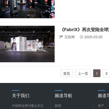
《FabriX》再次登陆全球
互联网
2025-03-25
首页
上一页
1
2
关于我们
频道导航
频道
中国商业周刊重点关注
新闻
房产