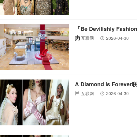
「Be Devilishly F
力
互联网
2026-04-30
A Diamond Is For
互联网
2026-04-30