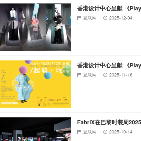
香港设计中心呈献 《Play,
互联网
2025-12-04
香港设计中心呈献 《Play,
互联网
2025-11-18
FabriX在巴黎时装周2
互联网
2025-10-14