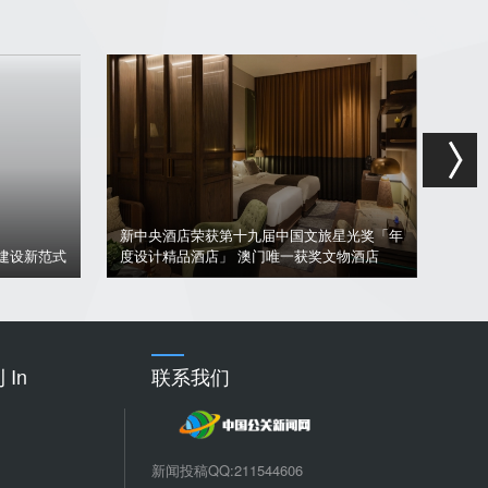
星光奖「年
甘肃：探索乡村旅游发展新路径 诗意田园与
HKa
文物酒店
产品革新共舞
店 
In
联系我们
新闻投稿QQ:211544606