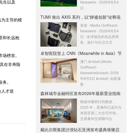
ia先生以及
Newswire - 2026年8月4
日
TUMI 推出 AXIS 系列，以"静谧创新"诠释现
品为主导的模
香港 - Media OutReach
Newswire - 2026年8月4
日 - 全球领先的高品质商
景和长远抱
务、旅行与生活方式
卓智医院登上 CNN《Meanwhile in Asia》节
险市场榜首。
澳门 &ndash;Media
出其在非寿险
OutReach
Newswire&ndash; 2026
年8月3日 &ndash; 由新濠
业务。
集
险人才巡
森林城市金融特区发布2026年最新置业指南
根据仲量联行的数据，
2025 年，柔佛州已成为马
来西亚第二大住宅市场，
交易量和交易额均位
戴比尔斯集团沙漠钻石亚洲发布盛典璀璨启