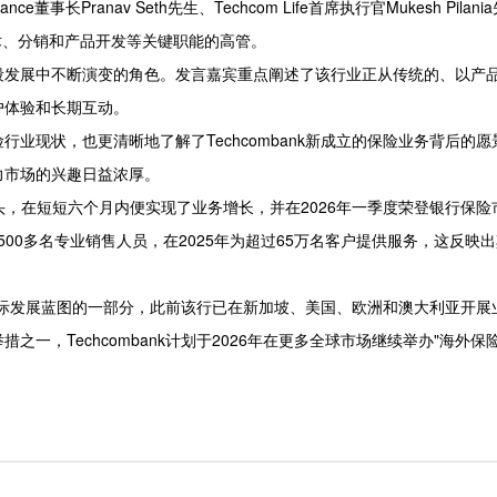
事长Pranav Seth先生、Techcom Life首席执行官Mukesh Pilan
负责技术、分销和产品开发等关键职能的高管。
段发展中不断演变的角色。发言嘉宾重点阐述了该行业正从传统的、以产
户体验和长期互动。
业现状，也更清晰地了解了Techcombank新成立的保险业务背后的愿
力市场的兴趣日益浓厚。
期势头，在短短六个月内便实现了业务增长，并在2026年一季度荣登银行保
构及3,500多名专业销售人员，在2025年为超过65万名客户提供服务，这反映
广泛国际发展蓝图的一部分，此前该行已在新加坡、美国、欧洲和澳大利亚开展
一，Techcombank计划于2026年在更多全球市场继续举办"海外保