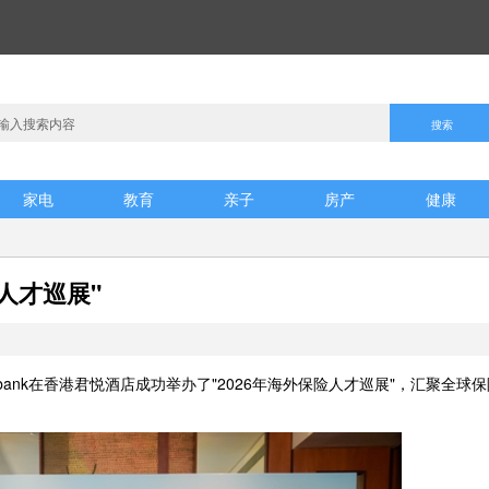
家电
教育
亲子
房产
健康
险人才巡展"
chcombank在香港君悦酒店成功举办了"2026年海外保险人才巡展"，汇聚全