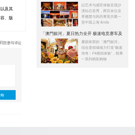
幕
以艺术与感官体验呈现沙
文以及其
漠钻石首秀，两百余位业
界翘楚与风尚菁英共聚一
内容、版
堂中国上海 &nda
「澳門銀河」夏日热力全开 极速电竞赛车及
屡获殊荣的「澳門銀河」
综合度假城倾力打造“极速
传奇︰F4模拟体验”，联乘
一系列精彩购物