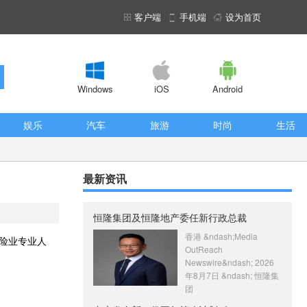
客户端
手机端
设为首页
Windows
iOS
Android
娱乐
汽车
旅游
时尚
生活
最新资讯
恒隆集团及恒隆地产委任新行政总裁
香港 &ndash;Media
球保险业专业人
OutReach
Newswire&ndash; 2026
年8月7日 &ndash; 恒隆集
团