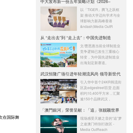
中大发布新一份五年策略计划《2026‒
2030：
以「TIGER」腾飞之跃框
架 推动大学迈向学术与全
球影响力新高峰香港
&ndash;Media OutR
从 “走出去”到 “走上去”：中国先进制造
文/曹恩惠当前全球制造业
竞争逻辑已发生三重核心
转变，为中国先进制造业
出海划定新赛道。
武汉恒隆广场引进年轻潮流风尚 领导新世代
引入华中首个24KR韩流街
区及edgestreet百货 总面
积约10,400平方米，汇聚
逾150个品牌武汉，
「澳門銀河」荣誉呈献：「追」张靓颖世界
首次在国际舞
巡
现场感受天籁之音的“追”梦
之途澳门特别行政区 -
Media OutReach