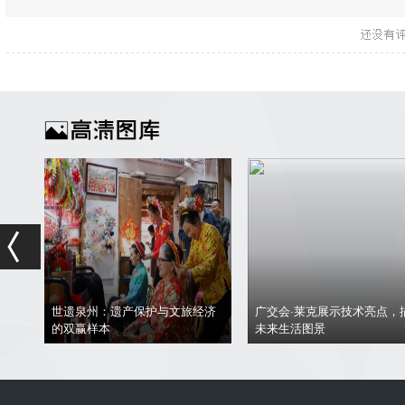
梅花
世遗泉州：遗产保护与文旅经济
广交会·莱克展示技术亮点，
的双赢样本
未来生活图景