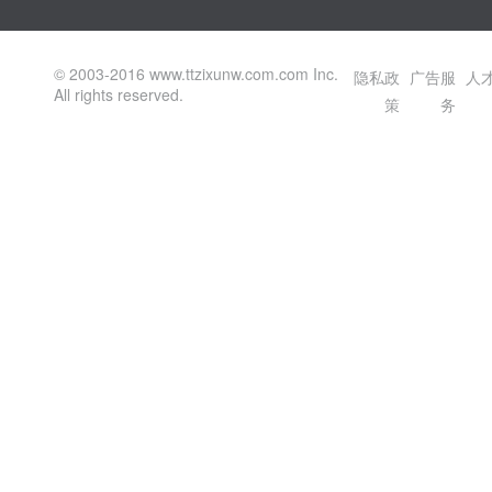
© 2003-2016 www.ttzixunw.com.com Inc.
隐私政
广告服
人
All rights reserved.
策
务