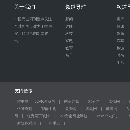
关于我们
频道导航
频道
中国商业周刊重点关注
新闻
房产
全球新闻，致力于提供
财经
健康
实用接地气的新闻资
科技
娱乐
讯。
家电
汽车
教育
旅游
亲子
时尚
生活
友情链接
唯书城
|
52PK游戏网
|
站长之家
|
站长网
|
雷锋网
|
亿智蘑菇
|
智能手机
|
砍柴网
|
蜂鸟网
|
威腾网
|
互
网
|
优秀网页设计
|
360安全网址导航
|
1616个人门户
|
新媒体观察
|
一加手机
|