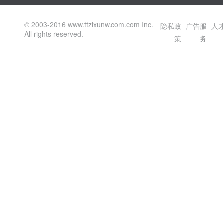
© 2003-2016 www.ttzixunw.com.com Inc.
隐私政
广告服
人
All rights reserved.
策
务