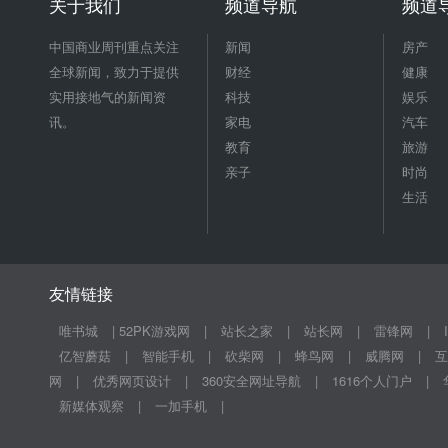
关于我们
频道导航
频道
中国商业周刊重点关注
新闻
房产
全球新闻，致力于提供
财经
健康
实用接地气的新闻资
科技
娱乐
讯。
家电
汽车
教育
旅游
亲子
时尚
生活
友情链接
唯书城
|
52PK游戏网
|
站长之家
|
站长网
|
雷锋网
|
亿智蘑菇
|
智能手机
|
砍柴网
|
蜂鸟网
|
威腾网
|
互
网
|
优秀网页设计
|
360安全网址导航
|
1616个人门户
|
新媒体观察
|
一加手机
|