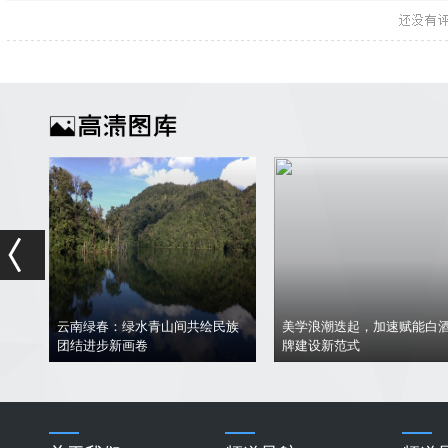
描绘
云南绿春：绿水青山间共绘民族
美学浪潮迭起，加速赋能白
团结进步新画卷
牌建设新范式