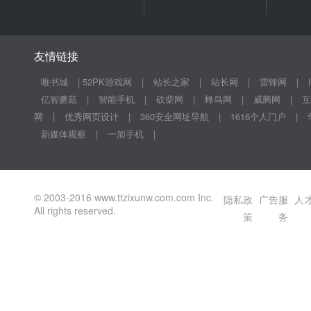
友情链接
唯书城
|
52PK游戏网
|
站长之家
|
站长网
|
雷锋网
|
亿智蘑菇
|
智能手机
|
砍柴网
|
蜂鸟网
|
威腾网
|
互
网
|
优秀网页设计
|
360安全网址导航
|
1616个人门户
|
新媒体观察
|
一加手机
|
© 2003-2016 www.ttzixunw.com.com Inc.
隐私政
广告服
人
All rights reserved.
策
务