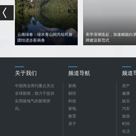
新中央酒店荣获第
间共绘民族
美学浪潮迭起，加速赋能白酒品
旅星光奖「年度设
牌建设新范式
澳门唯一获奖文物
关于我们
频道导航
频道
中国商业周刊重点关注
新闻
房产
全球新闻，致力于提供
财经
健康
实用接地气的新闻资
科技
娱乐
讯。
家电
汽车
教育
旅游
亲子
时尚
生活